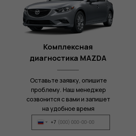
Комплексная
диагностика
MAZDA
Оставьте заявку, опишите
проблему. Наш менеджер
созвонится с вами и запишет
на удобное время
Получите беспроцентную
рассрочку на ремонт Вашего
+7
автомобиля