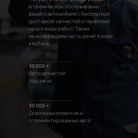
и техническое обслуживание
вашего автомобиля с бесплатной
доставкой запчастей и гарантией
на все виды работ! Также
мы возвращаем часть денег в виде
Об услуге
кэшбэка.
С заботой
30 000 +
о вашем
Автозапчастей
автомобиле
под заказ
Автотехцентр «Стартер
30 000 +
Саратов» предлагает
Довольных клиентов и
профессиональный
отремонтированных авто
ремонт автомобилей
марки «
MAZDA
», который